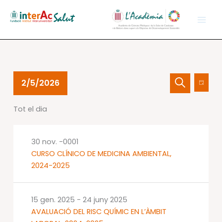
Vés
al
contingut
Esdeveniments
Navegació
Nave
2/5/2026
Dia
del
visual
de
Cerca
Selecciona
05
i
visual
Tot el dia
una
febr.
cerca
Esdev
data.
2026
d'Esdevenime
30 nov. -0001
CURSO CLÍNICO DE MEDICINA AMBIENTAL,
2024-2025
15 gen. 2025
-
24 juny 2025
AVALUACIÓ DEL RISC QUÍMIC EN L’ÀMBIT