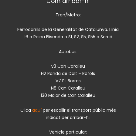
Com arribar-hi
Tren/Metro:
Ferrocarrils de la Generalitat de Catalunya. Línia
L6 a Reina Elisenda o S1, S2, S5, S55 a Sarrià
Autobus:
V3 Can Caralleu
H2 Ronda de Dalt – Ràfols
V7 Pl. Borras
N8 Can Caralleu
130 Major de Can Caralleu
Clica
aquí
per escollir el transport públic més
indicat per arribar-hi.
Vehicle particular: