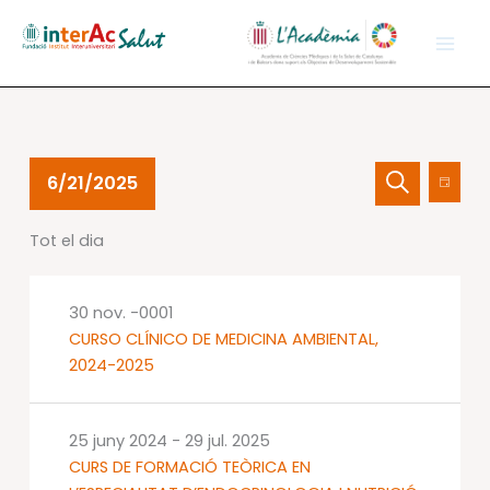
Vés
al
contingut
Esdeveniments
Navegació
Nave
6/21/2025
Dia
del
visual
de
Cerca
Selecciona
21
i
visual
Tot el dia
una
juny
cerca
Esdev
data.
2025
d'Esdevenime
30 nov. -0001
CURSO CLÍNICO DE MEDICINA AMBIENTAL,
2024-2025
25 juny 2024
-
29 jul. 2025
CURS DE FORMACIÓ TEÒRICA EN