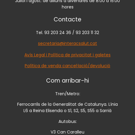
Juliol i agost: de dilluns a divendres de 8:00 a 15:00
hores
Contacte
Tel. 93 203 24 36 / 93 203 11 32
secretaria@interacsalut.cat
Avís Legal i Política de privacitat i galetes
Política de venda cancel·lació/devolució
Com arribar-hi
Tren/Metro:
Ferrocarrils de la Generalitat de Catalunya. Línia
L6 a Reina Elisenda o S1, S2, S5, S55 a Sarrià
Autobus:
V3 Can Caralleu