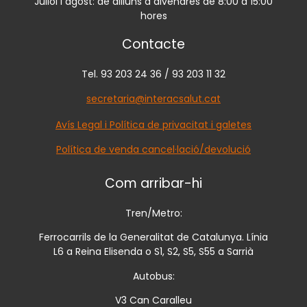
Juliol i agost: de dilluns a divendres de 8:00 a 15:00
hores
Contacte
Tel. 93 203 24 36 / 93 203 11 32
secretaria@interacsalut.cat
Avís Legal i Política de privacitat i galetes
Política de venda cancel·lació/devolució
Com arribar-hi
Tren/Metro:
Ferrocarrils de la Generalitat de Catalunya. Línia
L6 a Reina Elisenda o S1, S2, S5, S55 a Sarrià
Autobus:
V3 Can Caralleu