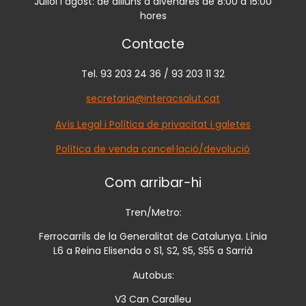
Juliol i agost: de dilluns a divendres de 8:00 a 15:00
hores
Contacte
Tel. 93 203 24 36 / 93 203 11 32
secretaria@interacsalut.cat
Avís Legal i Política de privacitat i galetes
Política de venda cancel·lació/devolució
Com arribar-hi
Tren/Metro:
Ferrocarrils de la Generalitat de Catalunya. Línia
L6 a Reina Elisenda o S1, S2, S5, S55 a Sarrià
Autobus:
V3 Can Caralleu