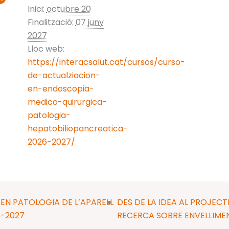
Inici:
octubre 20
Finalització:
07 juny
2027
Lloc web:
https://interacsalut.cat/cursos/curso-
de-actualziacion-
en-endoscopia-
medico-quirurgica-
patologia-
hepatobiliopancreatica-
2026-2027/
N PATOLOGIA DE L’APARELL
DES DE LA IDEA AL PROJECT
6-2027
RECERCA SOBRE ENVELLIMEN