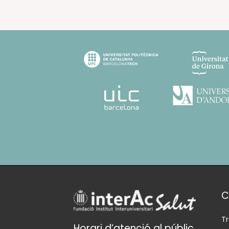
C
T
Horari d’atenció al públic