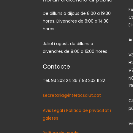
Fe
De dilluns a dijous de 8:00 a 19:30
Ca
hores. Divendres de 8:00 a 14:30
El
hores.
A
Juliol i agost: de dilluns a
divendres de 8:00 a 15:00 hores
V3
H2
Contacte
V7
N
Tel. 93 203 24 36 / 93 203 11 32
13
secretaria@interacsalut.cat
C
pú
Avís Legal i Política de privacitat i
galetes
Ve