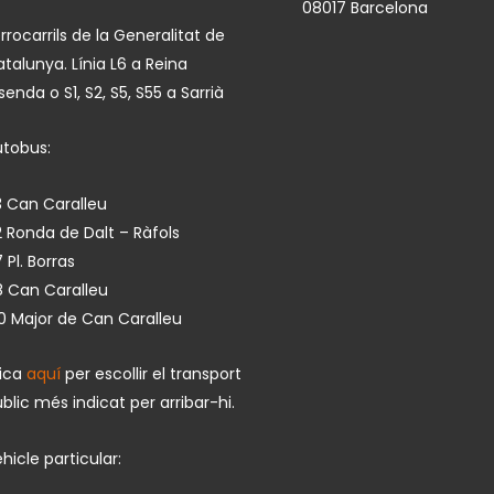
08017 Barcelona
rrocarrils de la Generalitat de
talunya. Línia L6 a Reina
isenda o S1, S2, S5, S55 a Sarrià
utobus:
 Can Caralleu
 Ronda de Dalt – Ràfols
 Pl. Borras
8 Can Caralleu
0 Major de Can Caralleu
lica
aquí
per escollir el transport
blic més indicat per arribar-hi.
hicle particular: