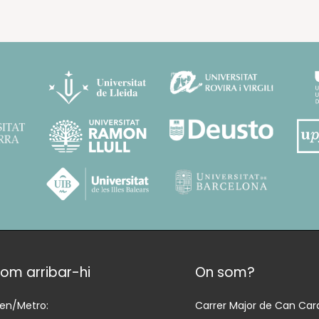
om arribar-hi
On som?
ren/Metro:
Carrer Major de Can Cara