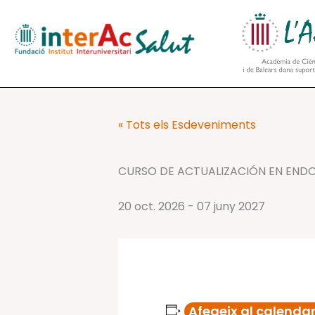
Vés
al
contingut
« Tots els Esdeveniments
CURSO DE ACTUALIZACIÓN EN END
20 oct. 2026
-
07 juny 2027
Afegeix al calendar