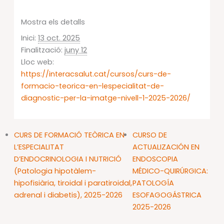
Mostra els detalls
Inici:
13 oct. 2025
Finalització:
juny 12
Lloc web:
https://interacsalut.cat/cursos/curs-de-
formacio-teorica-en-lespecialitat-de-
diagnostic-per-la-imatge-nivell-1-2025-2026/
CURS DE FORMACIÓ TEÒRICA EN
CURSO DE
L’ESPECIALITAT
ACTUALIZACIÓN EN
D’ENDOCRINOLOGIA I NUTRICIÓ
ENDOSCOPIA
(Patologia hipotàlem-
MÉDICO-QUIRÚRGICA:
hipofisiària, tiroidal i paratiroidal,
PATOLOGÍA
adrenal i diabetis), 2025-2026
ESOFAGOGÁSTRICA
2025-2026