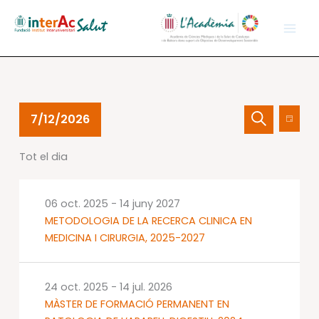
Vés
al
contingut
Esdeveniments
Navegació
Nave
7/12/2026
Dia
del
visual
de
Cerca
Selecciona
12
i
visual
Tot el dia
una
jul.
cerca
Esdev
data.
2026
d'Esdevenime
06 oct. 2025
-
14 juny 2027
METODOLOGIA DE LA RECERCA CLINICA EN
MEDICINA I CIRURGIA, 2025-2027
24 oct. 2025
-
14 jul. 2026
MÀSTER DE FORMACIÓ PERMANENT EN