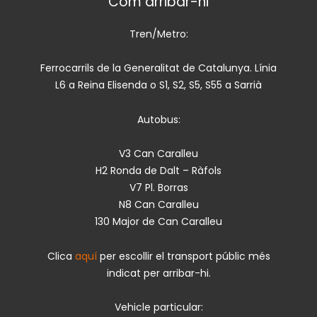
Com arribar-hi
Tren/Metro:
Ferrocarrils de la Generalitat de Catalunya. Línia
L6 a Reina Elisenda o S1, S2, S5, S55 a Sarrià
Autobus:
V3 Can Caralleu
H2 Ronda de Dalt – Ràfols
V7 Pl. Borras
N8 Can Caralleu
130 Major de Can Caralleu
Clica
aquí
per escollir el transport públic més
indicat per arribar-hi.
Vehicle particular: