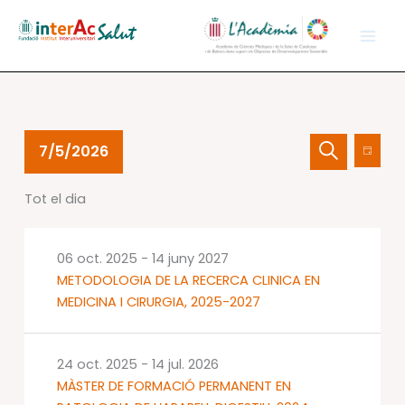
Vés
al
contingut
Esdeveniments
Navegació
Nave
7/5/2026
Dia
del
visual
de
Cerca
Selecciona
05
i
visual
Tot el dia
una
jul.
cerca
Esdev
data.
2026
d'Esdevenime
06 oct. 2025
-
14 juny 2027
METODOLOGIA DE LA RECERCA CLINICA EN
MEDICINA I CIRURGIA, 2025-2027
24 oct. 2025
-
14 jul. 2026
MÀSTER DE FORMACIÓ PERMANENT EN