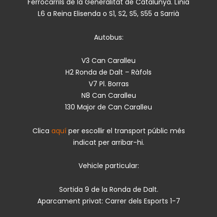
Ferrocarrils de la Generalitat de Catalunya. Línia
L6 a Reina Elisenda o S1, S2, S5, S55 a Sarrià
Autobus:
V3 Can Caralleu
H2 Ronda de Dalt – Ràfols
V7 Pl. Borras
N8 Can Caralleu
130 Major de Can Caralleu
Clica
aquí
per escollir el transport públic més
indicat per arribar-hi.
Vehicle particular:
Sortida 9 de la Ronda de Dalt.
Aparcament privat: Carrer dels Esports 1-7