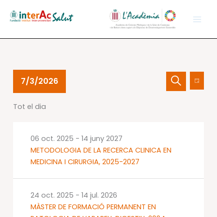
Vés
al
contingut
Esdeveniments
Navegació
Nave
7/3/2026
Dia
del
visual
de
Cerca
Selecciona
03
i
visual
Tot el dia
una
jul.
cerca
Esdev
data.
2026
d'Esdevenime
06 oct. 2025
-
14 juny 2027
METODOLOGIA DE LA RECERCA CLINICA EN
MEDICINA I CIRURGIA, 2025-2027
24 oct. 2025
-
14 jul. 2026
MÀSTER DE FORMACIÓ PERMANENT EN