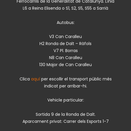
Ferrocarrils de la Generalitat de Catalunya. Línia
L6 a Reina Elisenda o S1, S2, S5, S55 a Sarrià
Autobus:
V3 Can Caralleu
H2 Ronda de Dalt – Ràfols
V7 Pl. Borras
N8 Can Caralleu
130 Major de Can Caralleu
Clica
aquí
per escollir el transport públic més
indicat per arribar-hi.
Vehicle particular:
Sortida 9 de la Ronda de Dalt.
Aparcament privat: Carrer dels Esports 1-7