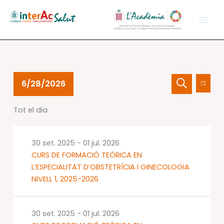
Vés
al
contingut
Esdeveniments
Navegació
Nave
6/28/2026
Dia
del
visual
de
Cerca
Selecciona
28
i
visual
Tot el dia
una
juny
cerca
Esdev
data.
2026
d'Esdevenime
30 set. 2025
-
01 jul. 2026
CURS DE FORMACIÓ TEÒRICA EN
L’ESPECIALITAT D’OBSTETRÍCIA I GINECOLOGIA
NIVELL 1, 2025-2026
30 set. 2025
-
01 jul. 2026