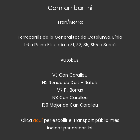
Com arribar-hi
Tren/Metro:
Ferrocarrils de la Generalitat de Catalunya. Línia
L6 a Reina Elisenda o S1, S2, S5, S55 a Sarrià
Autobus:
V3 Can Caralleu
H2 Ronda de Dalt – Ràfols
V7 Pl. Borras
N8 Can Caralleu
130 Major de Can Caralleu
Clica
aquí
per escollir el transport públic més
indicat per arribar-hi.