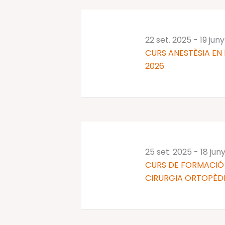
clau.
22 set. 2025
-
19 jun
CURS ANESTÈSIA EN 
2026
25 set. 2025
-
18 jun
CURS DE FORMACIÓ 
CIRURGIA ORTOPÈDI