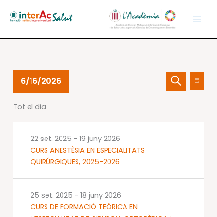
Vés
al
contingut
Esdeveniments
Navegació
Nave
6/16/2026
Dia
del
visual
de
Cerca
Selecciona
16
i
visual
Tot el dia
una
juny
cerca
Esdev
data.
2026
d'Esdevenime
22 set. 2025
-
19 juny 2026
CURS ANESTÈSIA EN ESPECIALITATS
QUIRÚRGIQUES, 2025-2026
25 set. 2025
-
18 juny 2026
CURS DE FORMACIÓ TEÒRICA EN