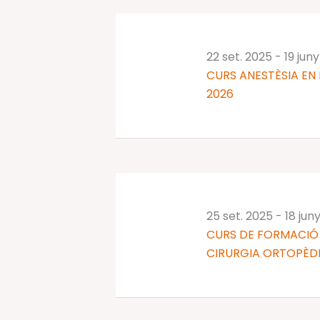
clau.
22 set. 2025
-
19 jun
CURS ANESTÈSIA EN 
2026
25 set. 2025
-
18 jun
CURS DE FORMACIÓ 
CIRURGIA ORTOPÈDI