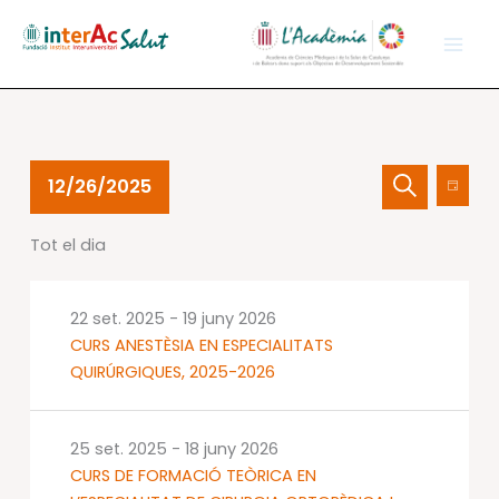
Vés
al
contingut
Esdeveniments
Navegació
Nave
12/26/2025
Dia
del
visual
de
Cerca
Selecciona
26
i
visual
Tot el dia
una
des.
cerca
Esdev
data.
2025
d'Esdevenime
22 set. 2025
-
19 juny 2026
CURS ANESTÈSIA EN ESPECIALITATS
QUIRÚRGIQUES, 2025-2026
25 set. 2025
-
18 juny 2026
CURS DE FORMACIÓ TEÒRICA EN