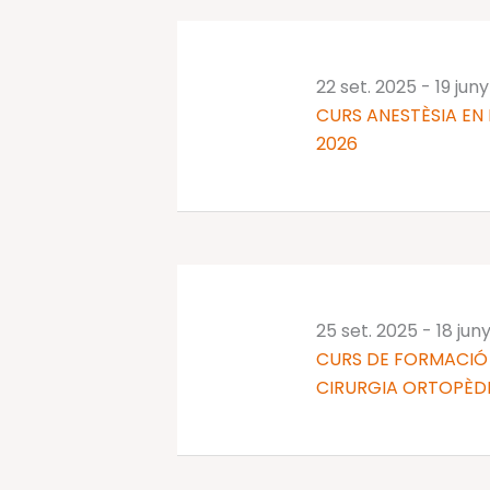
clau.
22 set. 2025
-
19 jun
CURS ANESTÈSIA EN 
2026
25 set. 2025
-
18 jun
CURS DE FORMACIÓ 
CIRURGIA ORTOPÈDI