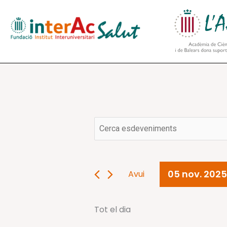
Vés
al
contingut
Navegació
Esdeveniments
Introduïu
visual
del
la
i
05
paraula
cerca
nov.
clau.
d'Esdeveniments
2025
05 nov. 2025
Avui
Cerqueu
Selecciona
Esdeveniments
una
per
Tot el dia
data.
paraula