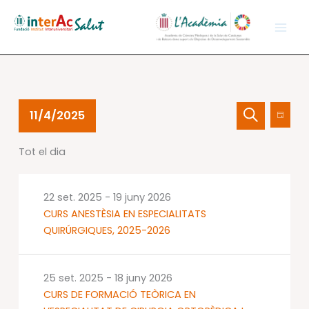
Vés
al
contingut
Esdeveniments
Navegació
Nave
11/4/2025
Dia
del
visual
de
Cerca
Selecciona
04
i
visual
Tot el dia
una
nov.
cerca
Esdev
data.
2025
d'Esdevenime
22 set. 2025
-
19 juny 2026
CURS ANESTÈSIA EN ESPECIALITATS
QUIRÚRGIQUES, 2025-2026
25 set. 2025
-
18 juny 2026
CURS DE FORMACIÓ TEÒRICA EN