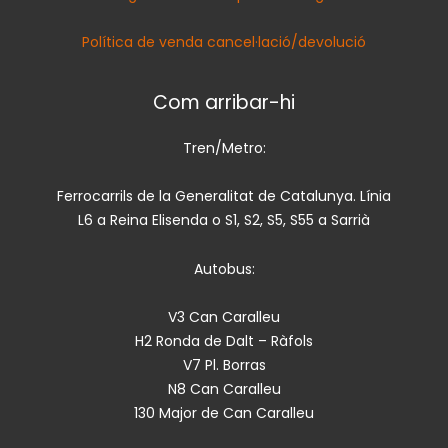
Política de venda cancel·lació/devolució
Com arribar-hi
Tren/Metro:
Ferrocarrils de la Generalitat de Catalunya. Línia
L6 a Reina Elisenda o S1, S2, S5, S55 a Sarrià
Autobus:
V3 Can Caralleu
H2 Ronda de Dalt – Ràfols
V7 Pl. Borras
N8 Can Caralleu
130 Major de Can Caralleu