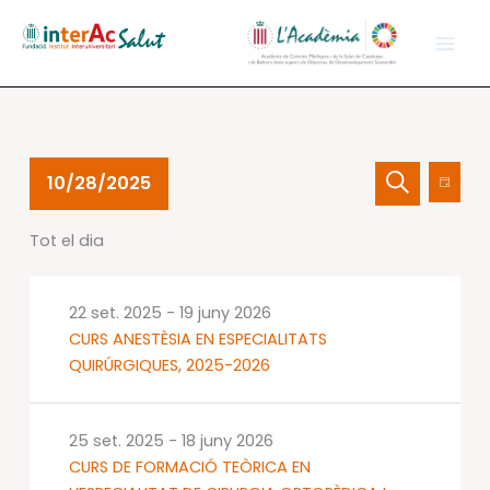
Vés
al
contingut
Esdeveniments
Navegació
Nave
10/28/2025
Dia
del
visual
de
Cerca
Selecciona
28
i
visual
Tot el dia
una
oct.
cerca
Esdev
data.
2025
d'Esdevenime
22 set. 2025
-
19 juny 2026
CURS ANESTÈSIA EN ESPECIALITATS
QUIRÚRGIQUES, 2025-2026
25 set. 2025
-
18 juny 2026
CURS DE FORMACIÓ TEÒRICA EN