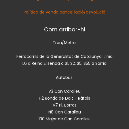
Política de venda cancel·lació/devolució
Com arribar-hi
Tren/Metro:
Ferrocarrils de la Generalitat de Catalunya. Línia
L6 a Reina Elisenda o S1, S2, S5, S55 a Sarrià
Autobus:
V3 Can Caralleu
H2 Ronda de Dalt – Ràfols
V7 Pl. Borras
N8 Can Caralleu
130 Major de Can Caralleu