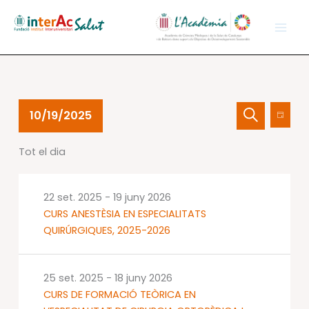
Vés
al
contingut
Esdeveniments
Navegació
Nave
10/19/2025
Dia
del
visual
de
Cerca
Selecciona
19
i
visual
Tot el dia
una
oct.
cerca
Esdev
data.
2025
d'Esdevenime
22 set. 2025
-
19 juny 2026
CURS ANESTÈSIA EN ESPECIALITATS
QUIRÚRGIQUES, 2025-2026
25 set. 2025
-
18 juny 2026
CURS DE FORMACIÓ TEÒRICA EN