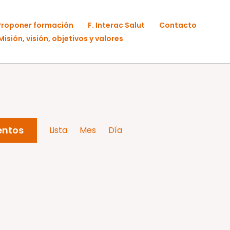
Proponer formación
F. Interac Salut
Contacto
Misión, visión, objetivos y valores
Navegación
entos
Lista
Mes
Día
de
vistas
de
Evento