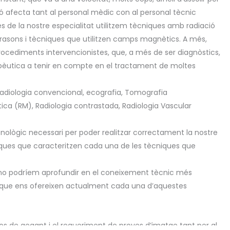
ió afecta tant al personal mèdic con al personal tècnic
es de la nostre especialitat utilitzem tècniques amb radiació
ltrasons i tècniques que utilitzen camps magnètics. A més,
 procediments intervencionistes, que, a més de ser diagnòstics,
èutica a tenir en compte en el tractament de moltes
 Radiologia convencional, ecografia, Tomografia
a (RM), Radiologia contrastada, Radiologia Vascular
nològic necessari per poder realitzar correctament la nostre
siques que caracteritzen cada una de les tècniques que
 no podríem aprofundir en el coneixement tècnic més
ats que ens ofereixen actualment cada una d’aquestes
os de gegant i el requeriment de proves d’imatge tant per al