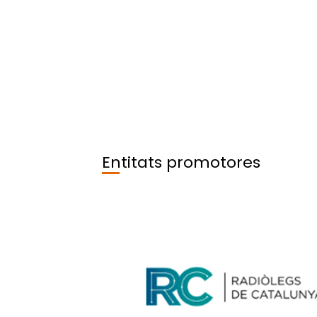
diagnòstic, pel tractament i pel seguiment 
més gran. Es calcula que aproximadament e
prova d’imatge. Els especialistes en Diagnò
que totes aquestes tècniques que tenim a 
patologia del pacient. Avui dia es fa més ne
la seva utilització racional i adequada en te
pacient. No hem d’oblidar que, a banda de la
potenciadores de la imatge, anomenades m
Entitats promotores
Un altre dels aspectes importants i que sovi
és la semiologia radiològica. Difícilment p
interpretar correctament la imatge que ten
normalitat, amb totes les seves variants, de
Els especialistes en Diagnòstic per la Ima
cada cop ens exigeix més número de prove
ja siguin diagnòstiques o terapèutiques. P