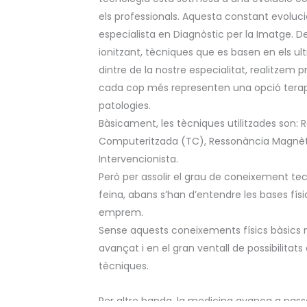
els professionals. Aquesta constant evoluc
especialista en Diagnòstic per la Imatge. D
ionitzant, tècniques que es basen en els u
dintre de la nostre especialitat, realitzem
cada cop més representen una opció terap
patologies.
Bàsicament, les tècniques utilitzades son:
Computeritzada (TC), Ressonància Magnètic
Intervencionista.
Però per assolir el grau de coneixement tec
feina, abans s’han d’entendre les bases fí
emprem.
Sense aquests coneixements físics bàsics
avançat i en el gran ventall de possibilit
tècniques.
Per altre banda, la medicina avança a pass