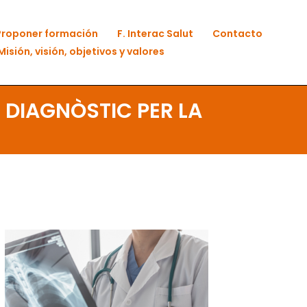
Proponer formación
F. Interac Salut
Contacto
Misión, visión, objetivos y valores
 DIAGNÒSTIC PER LA