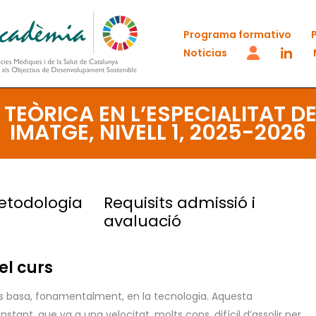
Programa formativo
Noticias
TEÒRICA EN L’ESPECIALITAT DE
IMATGE, NIVELL 1, 2025-2026
etodologia
Requisits admissió i
avaluació
el curs
 es basa, fonamentalment, en la tecnologia. Aquesta
ant, que va a una velocitat, molts cops, difícil d’assolir per