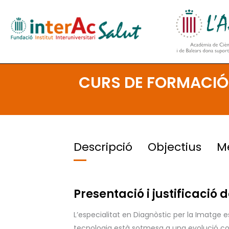
Ir
al
contenido
CURS DE FORMACIÓ 
Descripció
Objectius
M
Presentació i justificació d
L’especialitat en Diagnòstic per la Imatge
tecnologia està sotmesa a una evolució const