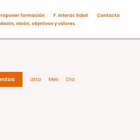
Proponer formación
F. Interac Salut
Contacto
Misión, visión, objetivos y valores
Navegación
entos
Lista
Mes
Día
de
vistas
de
Evento