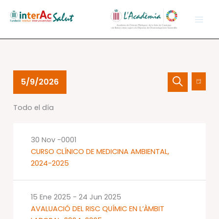
Ir
al
contenido
Eventos
Navegación
Nave
5/9/2026
Día
en
de
de
Buscar
Selecciona
09
búsqueda
vistas
Todo el día
la
May
y
de
fecha.
2026
vistas
Event
de
30 Nov -0001
Eventos
CURSO CLÍNICO DE MEDICINA AMBIENTAL,
2024-2025
15 Ene 2025
-
24 Jun 2025
AVALUACIÓ DEL RISC QUÍMIC EN L’ÀMBIT