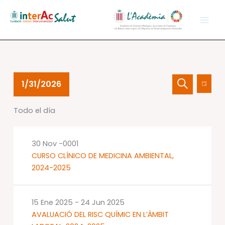
Ir
al
contenido
Eventos
Navegación
Nave
1/31/2026
Día
en
de
de
Buscar
Selecciona
31
búsqueda
vistas
Todo el día
la
Ene
y
de
fecha.
2026
vistas
Event
de
30 Nov -0001
Eventos
CURSO CLÍNICO DE MEDICINA AMBIENTAL,
2024-2025
15 Ene 2025
-
24 Jun 2025
AVALUACIÓ DEL RISC QUÍMIC EN L’ÀMBIT