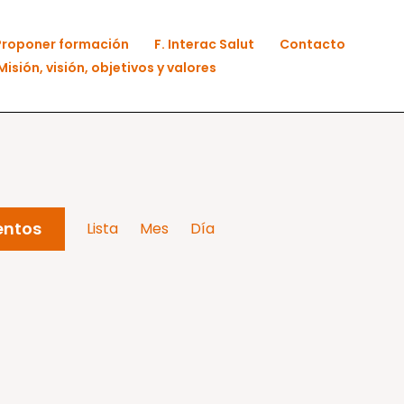
Proponer formación
F. Interac Salut
Contacto
Misión, visión, objetivos y valores
Navegación
entos
Lista
Mes
Día
de
vistas
de
Evento