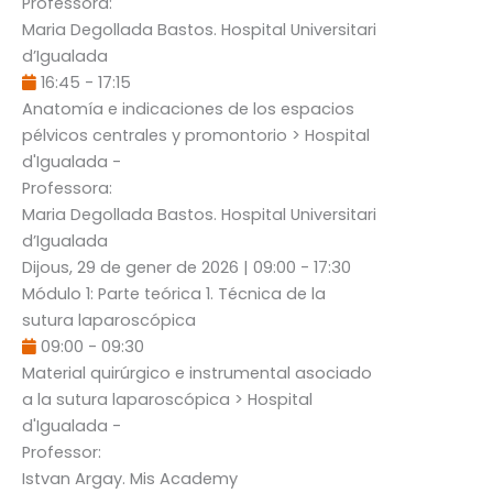
Professora:
Maria Degollada Bastos
. Hospital Universitari
d’Igualada
16:45
-
17:15
Anatomía e indicaciones de los espacios
pélvicos centrales y promontorio
> Hospital
d'Igualada -
Professora:
Maria Degollada Bastos
. Hospital Universitari
d’Igualada
Dijous, 29 de gener de 2026
|
09:00
-
17:30
Módulo 1: Parte teórica 1. Técnica de la
sutura laparoscópica
09:00
-
09:30
Material quirúrgico e instrumental asociado
a la sutura laparoscópica
> Hospital
d'Igualada -
Professor:
Istvan Argay
. Mis Academy