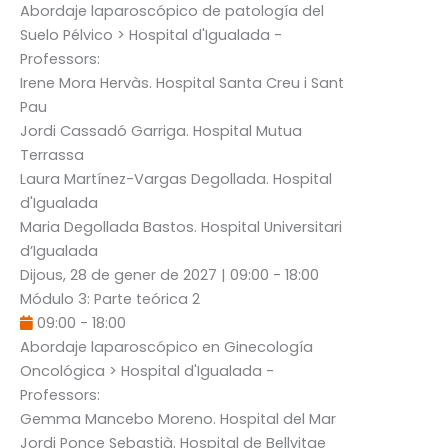
Abordaje laparoscópico de patología del
Suelo Pélvico
> Hospital d'Igualada -
Professors:
Irene Mora Hervàs
. Hospital Santa Creu i Sant
Pau
Jordi Cassadó Garriga
. Hospital Mutua
Terrassa
Laura Martínez-Vargas Degollada
. Hospital
d'Igualada
Maria Degollada Bastos
. Hospital Universitari
d’Igualada
Dijous, 28 de gener de 2027
|
09:00
-
18:00
Módulo 3: Parte teórica 2
09:00
-
18:00
Abordaje laparoscópico en Ginecología
Oncológica
> Hospital d'Igualada -
Professors:
Gemma Mancebo Moreno
. Hospital del Mar
Jordi Ponce Sebastià
. Hospital de Bellvitge