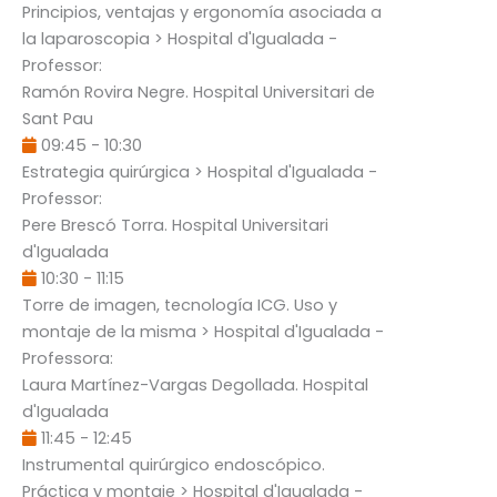
Principios, ventajas y ergonomía asociada a
la laparoscopia
> Hospital d'Igualada -
Professor:
Ramón Rovira Negre
. Hospital Universitari de
Sant Pau
09:45
-
10:30
Estrategia quirúrgica
> Hospital d'Igualada -
Professor:
Pere Brescó Torra
. Hospital Universitari
d'Igualada
10:30
-
11:15
Torre de imagen, tecnología ICG. Uso y
montaje de la misma
> Hospital d'Igualada -
Professora:
Laura Martínez-Vargas Degollada
. Hospital
d'Igualada
11:45
-
12:45
Instrumental quirúrgico endoscópico.
Práctica y montaje
> Hospital d'Igualada -