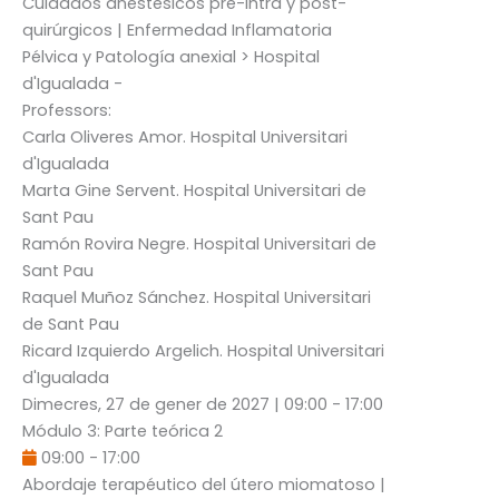
Cuidados anestésicos pre-intra y post-
quirúrgicos | Enfermedad Inflamatoria
Pélvica y Patología anexial
> Hospital
d'Igualada -
Professors:
Carla Oliveres Amor
. Hospital Universitari
d'Igualada
Marta Gine Servent
. Hospital Universitari de
Sant Pau
Ramón Rovira Negre
. Hospital Universitari de
Sant Pau
Raquel Muñoz Sánchez
. Hospital Universitari
de Sant Pau
Ricard Izquierdo Argelich
. Hospital Universitari
d'Igualada
Dimecres, 27 de gener de 2027
|
09:00
-
17:00
Módulo 3: Parte teórica 2
09:00
-
17:00
Abordaje terapéutico del útero miomatoso |