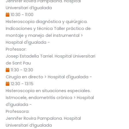
Jennifer Rovira Pampalona
. Hospital
Universitari d’Igualada
10:30
-
11:00
Histeroscopia diagnóstica y quirúrgica.
Indicaciones y técnica Taller práctico de
montaje y manejo del instrumental
>
Hospital d'Igualada -
Professor:
Josep Estadella Tarriel
. Hospital Universitari
de Sant Pau
11:30
-
12:30
Cirugía en directo
> Hospital d'Igualada -
12:30
-
13:15
Histeroscopia en situaciones especiales.
Istmocele, endometritis crónica
> Hospital
d'Igualada -
Professora:
Jennifer Rovira Pampalona
. Hospital
Universitari d’Igualada