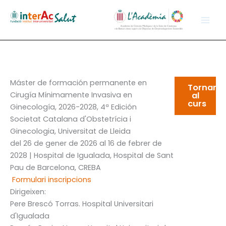
Skip
to
content
Máster de formación permanente en
Tornar
Cirugía Mínimamente Invasiva en
al
curs
Ginecología, 2026-2028, 4ª Edición
Societat Catalana d'Obstetrícia i
Ginecologia
,
Universitat de Lleida
del 26 de gener de 2026 al 16 de febrer de
2028 | Hospital de Igualada, Hospital de Sant
Pau de Barcelona, CREBA
Formulari inscripcions
Dirigeixen:
Pere Brescó Torras
. Hospital Universitari
d'Igualada