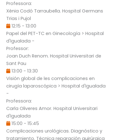
Professora:
Xènia Codó Tarraubella
. Hospital Germans
Trias i Pujol
12:15
-
13:00
Papel del PET-TC en Ginecología
> Hospital
d'Igualada -
Professor:
Joan Duch Renom
. Hospital Universitari de
Sant Pau
13:00
-
13:30
Visión global de les complicaciones en
cirugía laparoscópica
> Hospital d'Igualada
-
Professora:
Carla Oliveres Amor
. Hospital Universitari
d'Igualada
15:00
-
15:45
Complicaciones urológicas. Diagnóstico y
tratamiento. Técnica reparación quirúrgica