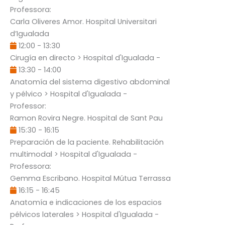
Professora:
Carla Oliveres Amor
. Hospital Universitari
d’Igualada
12:00
-
13:30
Cirugía en directo
> Hospital d'Igualada -
13:30
-
14:00
Anatomía del sistema digestivo abdominal
y pélvico
> Hospital d'Igualada -
Professor:
Ramon Rovira Negre
. Hospital de Sant Pau
15:30
-
16:15
Preparación de la paciente. Rehabilitación
multimodal
> Hospital d'Igualada -
Professora:
Gemma Escribano
. Hospital Mútua Terrassa
16:15
-
16:45
Anatomía e indicaciones de los espacios
pélvicos laterales
> Hospital d'Igualada -