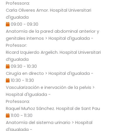
Professora:
Carla Oliveres Amor
. Hospital Universitari
d'Igualada
09:00
-
09:30
Anatomía de la pared abdominal anterior y
genitales internos
> Hospital d'Igualada -
Professor:
Ricard Izquierdo Argelich
. Hospital Universitari
d’Igualada
09:30
-
10:30
Cirugía en directo
> Hospital d'Igualada -
10:30
-
11:30
Vascularización e inervación de la pelvis
>
Hospital d'Igualada -
Professora:
Raquel Muñoz Sánchez
. Hospital de Sant Pau
11:00
-
11:30
Anatomía del sistema urinario
> Hospital
d'Igualada -