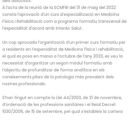
dels associats.
A l’acta de la reunió de la SCMFiR del 31 de maig del 2022
consta l’aprovació d’un curs d’especialització en Medicina
Física i Rehabilitació com a programa formatiu transversal de
l’especialitat d’acord amb InterAc Salut.
Un cop aprovada l’organització d’un primer curs formatiu per
a residents en l’especialitat de Medicina física i rehabilitació,
el qual es posa en marxa a l’octubre de l’any 2023, es veu la
necessitat d’organitzar un segon mòdul formatiu amb
l’objectiu de profunditzar de forma analítica en els
coneixements pilars de la patologia més prevalent dels
nostres professionals.
S’han tingut en compte la Llei 44/2003, de 21 de novembre,
d’ordenació de les professions sanitàries i el Reial Decret
1030/2006, de 15 de setembre, pel qual s’estableix la cartera
de serveis comuns del Sistema Nacional de Salut, que
preveu, a l’annex II, Cartera de serveis comuns de l’atenció