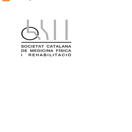
seu entorn. El Comitè d’experts de l’OMS, en el seu informe
de 1981, destaca el paper determinant de la rehabilitació en
l’atenció a les persones amb discapacitat i la prevenció de la
incapacitat.
La medicina física de rehabilitació és un element cabdal per
a la salut i el benestar de les persones, ja que promou la
recuperació de la malaltia, millora el funcionament de les
activitats de les persones i en maximitza les oportunitats de
ser autònomes i la seva participació social. L’accés a la
rehabilitació per a totes les persones esdevé, per tant, un
element clau per a la consecució de l’objectiu número tres
de desenvolupament sostenible de les Nacions Unides per al
2030, garantir una vida sana i promoure el benestar per a
totes les persones a totes les edats.
Aquesta especialitat contempla la pràctica clínica basada
en equips multidisciplinaris integrats bàsicament per metge
especialista en rehabilitació, fisioterapeuta, terapeuta
ocupacional i logopeda, que han de treballar en col·laboració