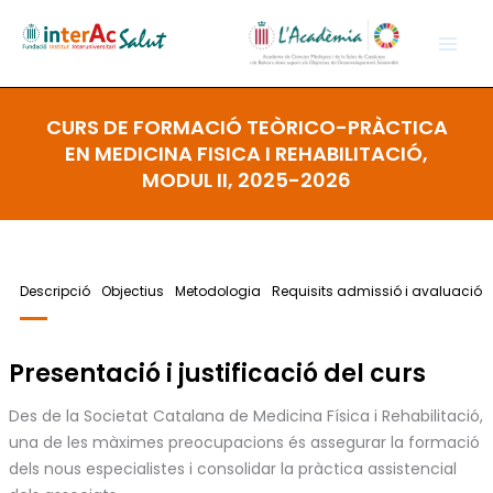
Vés
al
contingut
CURS DE FORMACIÓ TEÒRICO-PRÀCTICA
EN MEDICINA FISICA I REHABILITACIÓ,
MODUL II, 2025-2026
Descripció
Objectius
Metodologia
Requisits admissió i avaluació
Presentació i justificació del curs
Des de la Societat Catalana de Medicina Física i Rehabilitació,
una de les màximes preocupacions és assegurar la formació
dels nous especialistes i consolidar la pràctica assistencial