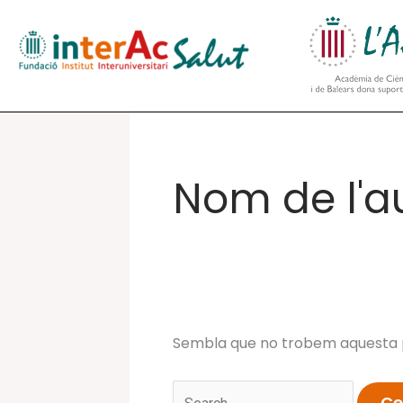
Vés
al
contingut
Nom de l'a
Sembla que no trobem aquesta p
Cerca: