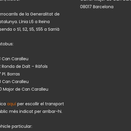
08017 Barcelona
rrocarrils de la Generalitat de
talunya. Línia L6 a Reina
isenda o S1, S2, S5, S55 a Sarrià
utobus:
 Can Caralleu
 Ronda de Dalt – Ràfols
 Pl. Borras
8 Can Caralleu
0 Major de Can Caralleu
lica
aquí
per escollir el transport
blic més indicat per arribar-hi.
hicle particular: