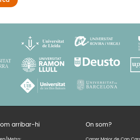
om arribar-hi
On som?
ren/Metro:
Carrer Major de Can Cara