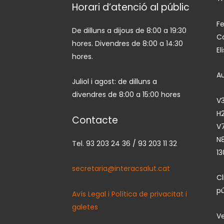
Horari d’atenció al públic
Fe
De dilluns a dijous de 8:00 a 19:30
Ca
hores. Divendres de 8:00 a 14:30
El
hores.
A
Juliol i agost: de dilluns a
divendres de 8:00 a 15:00 hores
V3
H2
Contacte
V7
N
Tel. 93 203 24 36 / 93 203 11 32
13
secretaria@interacsalut.cat
C
pú
Avís Legal i Política de privacitat i
galetes
Ve