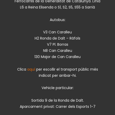
Ferrocarrils de la Generalitat de Catalunya. Línia
L6 a Reina Elisenda o S1, S2, S5, S55 a Sarrià
Autobus:
V3 Can Caralleu
H2 Ronda de Dalt – Ràfols
V7 Pl. Borras
N8 Can Caralleu
130 Major de Can Caralleu
Clica
aquí
per escollir el transport públic més
indicat per arribar-hi.
Vehicle particular:
Sortida 9 de la Ronda de Dalt.
Aparcament privat: Carrer dels Esports 1-7