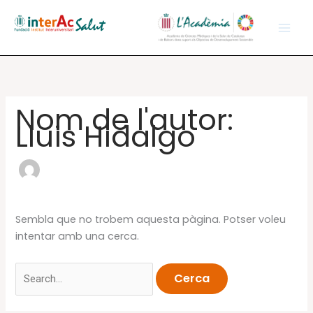
Vés
al
contingut
Nom de l'autor:
Lluis Hidalgo
Sembla que no trobem aquesta pàgina. Potser voleu
intentar amb una cerca.
Cerca: