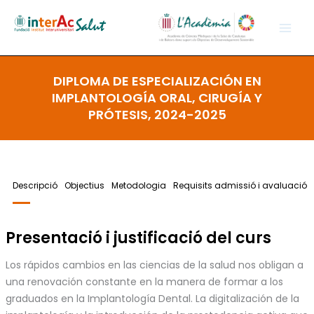
Vés
al
contingut
DIPLOMA DE ESPECIALIZACIÓN EN
IMPLANTOLOGÍA ORAL, CIRUGÍA Y
PRÓTESIS, 2024-2025
Descripció
Objectius
Metodologia
Requisits admissió i avaluació
Presentació i justificació del curs
Los rápidos cambios en las ciencias de la salud nos obligan a
una renovación constante en la manera de formar a los
graduados en la Implantología Dental. La digitalización de la