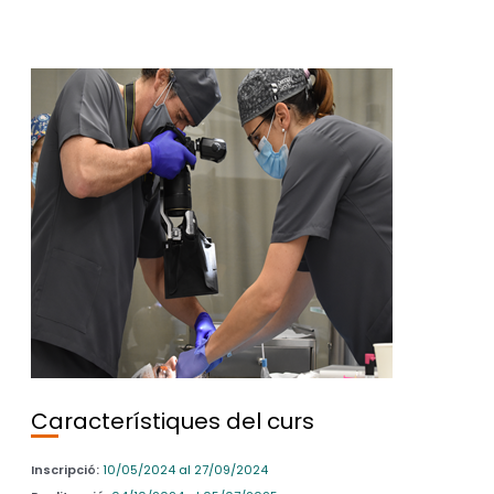
Cada alumno confeccionará un
logbook
que utilizaremos
para monitorizar el desarrollo de su aprendizaje y poder
revisar-compartir los casos con todo el grupo. Al final de
curso presentará un caso y lo defenderá públicamente.
Contamos con un conjunto de profesores/as de
extraordinario nivel, que compartirán su conocimiento y
experiencia ofreciéndonos una muestra de las posibilidades
terapéuticas más avanzadas.
Direcció i coordinació del curs
Xavier Rodríguez Ciurana (director/a), Luis Carlos Garza
Garza (director/a), Joan San Molina (codirector/a)
Característiques del curs
Inscripció:
10/05/2024 al 27/09/2024