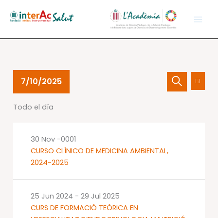
Ir
al
contenido
Eventos
Navegación
Nave
7/10/2025
Día
en
de
de
Buscar
Selecciona
10
búsqueda
vistas
Todo el día
la
Jul
y
de
fecha.
2025
vistas
Event
de
30 Nov -0001
Eventos
CURSO CLÍNICO DE MEDICINA AMBIENTAL,
2024-2025
25 Jun 2024
-
29 Jul 2025
CURS DE FORMACIÓ TEÒRICA EN