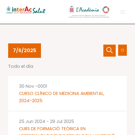
Ir
al
contenido
Eventos
Navegación
Nave
7/6/2025
Día
en
de
de
Buscar
Selecciona
06
búsqueda
vistas
Todo el día
la
Jul
y
de
fecha.
2025
vistas
Event
de
30 Nov -0001
Eventos
CURSO CLÍNICO DE MEDICINA AMBIENTAL,
2024-2025
25 Jun 2024
-
29 Jul 2025
CURS DE FORMACIÓ TEÒRICA EN