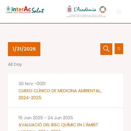
Skip
to
content
Events
Events
Event
1/31/2026
Day
for
Search
Views
Search
Select
31
and
Navig
All Day
date.
Jan
Views
2026
Navigation
30 Nov -0001
CURSO CLÍNICO DE MEDICINA AMBIENTAL,
2024-2025
15 Jan 2025
-
24 Jun 2025
AVALUACIÓ DEL RISC QUÍMIC EN L’ÀMBIT