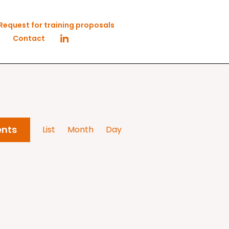
Request for training proposals
Contact
Event
ents
List
Month
Day
Views
Navigation