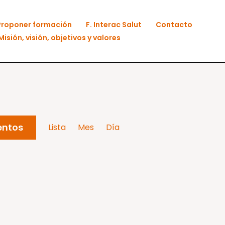
Proponer formación
F. Interac Salut
Contacto
Misión, visión, objetivos y valores
Navegación
entos
Lista
Mes
Día
de
vistas
de
Evento