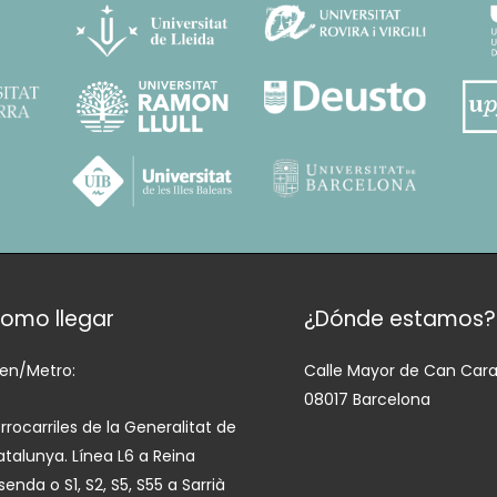
omo llegar
¿Dónde estamos?
ren/Metro:
Calle Mayor de Can Caral
08017 Barcelona
rrocarriles de la Generalitat de
talunya. Línea L6 a Reina
isenda o S1, S2, S5, S55 a Sarrià