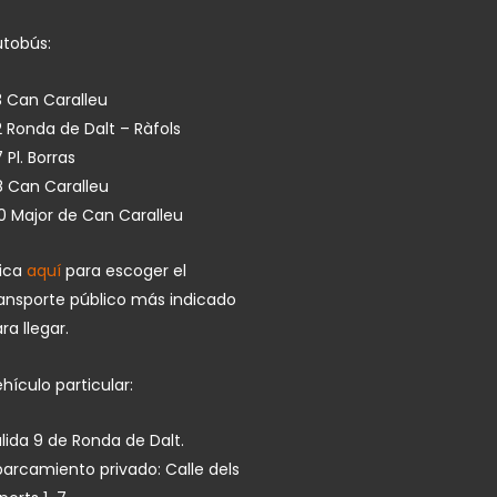
utobús:
 Can Caralleu
 Ronda de Dalt – Ràfols
 Pl. Borras
8 Can Caralleu
0 Major de Can Caralleu
lica
aquí
para escoger el
ansporte público más indicado
ra llegar.
hículo particular:
lida 9 de Ronda de Dalt.
arcamiento privado: Calle dels