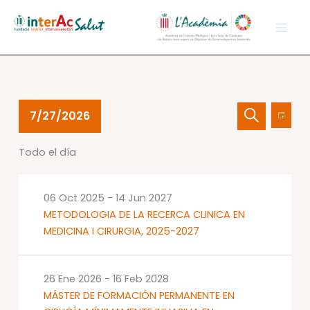
Ir
al
contenido
Eventos
Navegación
Nave
7/27/2026
Día
en
de
de
Buscar
Selecciona
27
búsqueda
vistas
Todo el día
la
Jul
y
de
fecha.
2026
vistas
Event
de
06 Oct 2025
-
14 Jun 2027
Eventos
METODOLOGIA DE LA RECERCA CLINICA EN
MEDICINA I CIRURGIA, 2025-2027
26 Ene 2026
-
16 Feb 2028
MÁSTER DE FORMACIÓN PERMANENTE EN