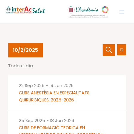
Ir
al
contenido
Eventos
Navegación
Nave
10/2/2025
Día
en
de
de
Buscar
Selecciona
02
búsqueda
vistas
Todo el día
la
Oct
y
de
fecha.
2025
vistas
Event
de
22 Sep 2025
-
19 Jun 2026
Eventos
CURS ANESTÈSIA EN ESPECIALITATS
QUIRÚRGIQUES, 2025-2026
25 Sep 2025
-
18 Jun 2026
CURS DE FORMACIÓ TEÒRICA EN