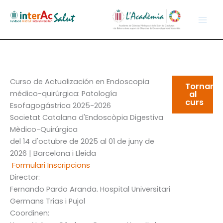
Ir
al
contenido
Curso de Actualización en Endoscopia
Tornar
médico-quirúrgica: Patología
al
curs
Esofagogástrica 2025-2026
Societat Catalana d'Endoscòpia Digestiva
Mèdico-Quirúrgica
del 14 d'octubre de 2025 al 01 de juny de
2026 | Barcelona i Lleida
Formulari Inscripcions
Director:
Fernando Pardo Aranda
. Hospital Universitari
Germans Trias i Pujol
Coordinen: