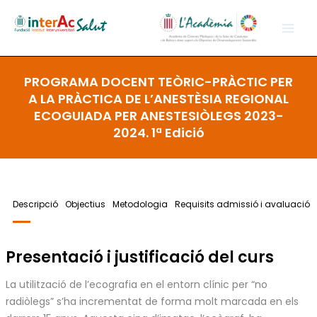
Ir
al
contenido
PROGRAMA DOCENT TEÒRIC-PRÀCTIC PER
A LA PRÀCTICA DE L’ANESTÈSIA REGIONAL
ECOGUIADA PER ANESTESIÒLEGS 2023-
2024. 1ª Edició
Descripció
Objectius
Metodologia
Requisits admissió i avaluació
Presentació i justificació del curs
La utilització de l’ecografia en el entorn clínic per “no
radiòlegs” s’ha incrementat de forma molt marcada en els