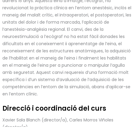
darrers 15 anys. Aquesta eina d’imatge, l’ecògraf, ha
revolucionat la pràctica clínica en l’entorn anestèsic, inclòs el
maneig del malalt crític, el intraoperatori, el postoperatori, les
unitats del dolor i de forma marcada, l’aplicació de
l’anestèsia-analgèsia regional. El canvi, des de la
neuroestimulació a l’ecògraf no ha estat fàcil donades les
dificultats en el coneixement ii aprenentatge de l’eina, el
reconeixement de les estructures anatòmiques, la adquisició
de l’habilitat en el maneig de l’eina i finalment les habilitats
en el maneig de l’eina per a puncionar o manipular l’agulla
amb seguretat. Aquest canvi requereix d’una formació molt
específica i d’un sistema d’avaluació de l’adquisició de les
competències en l’entorn de la simulació, abans d’aplicar-se
en l’entorn clínic.
Direcció i coordinació del curs
Xavier Sala Blanch (director/a), Carles Morros Viñoles
(director/a)