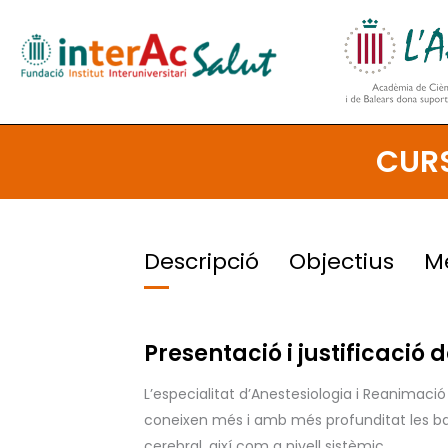
Ir
al
contenido
CURS
Descripció
Objectius
M
Presentació i justificació d
L’especialitat d’Anestesiologia i Reanima
coneixen més i amb més profunditat les bas
cerebral, així com a nivell sistèmic.