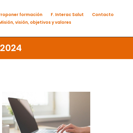
Proponer formación
F. Interac Salut
Contacto
Misión, visión, objetivos y valores
-2024