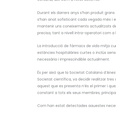
Durant els darrers anys s’han produït grans
s’han anat sofisticant cada vegada més i e
mantenir uns coneixements actualitzats de
precisa, tant a nivell intra-operatori com a
La introducció de fàrmacs de vida mitja cur
estàncies hospitalàries curtes o inclús sens
necessària i imprescindible actualment.
És per això que la Societat Catalana d’Ane
Societat científica, va decidir realitzar tres
aquest que es presenta n’és el primer i qu
constant a tots els seus membres, princip
Com han estat detectades aquestes neces
Els continguts d’aquest curs responen a la 