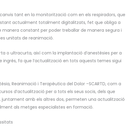
 canvis tant en la monitorització com en els respiradors, que
stant actualment totalment digitalitzats, fet que obliga a
 manera constant per poder treballar de manera segura i
 les unitats de reanimació.
ta o ultracurta, així com la implantació d’anestèsies per a
e ingrés, fa que l’actualització en tots aquests temes sigui
stèsia, Reanimació i Terapèutica del Dolor –SCARTD, com a
 cursos d’actualització per a tots els seus socis, dels que
e, juntament amb els altres dos, permeten una actualització
alment als metges especialistes en formació.
sitats
necessitat que tenen els professionals de l’anestesiologia de