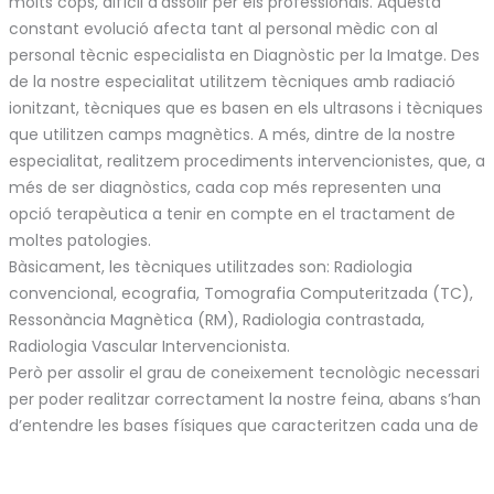
molts cops, difícil d’assolir per els professionals. Aquesta
constant evolució afecta tant al personal mèdic con al
personal tècnic especialista en Diagnòstic per la Imatge. Des
de la nostre especialitat utilitzem tècniques amb radiació
ionitzant, tècniques que es basen en els ultrasons i tècniques
que utilitzen camps magnètics. A més, dintre de la nostre
especialitat, realitzem procediments intervencionistes, que, a
més de ser diagnòstics, cada cop més representen una
opció terapèutica a tenir en compte en el tractament de
moltes patologies.
Bàsicament, les tècniques utilitzades son: Radiologia
convencional, ecografia, Tomografia Computeritzada (TC),
Ressonància Magnètica (RM), Radiologia contrastada,
Radiologia Vascular Intervencionista.
Però per assolir el grau de coneixement tecnològic necessari
per poder realitzar correctament la nostre feina, abans s’han
d’entendre les bases físiques que caracteritzen cada una de
les tècniques que emprem.
Sense aquests coneixements físics bàsics no podríem