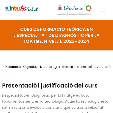
Ir
al
contenido
CURS DE FORMACIÓ TEÒRICA EN
L’ESPECIALITAT DE DIAGNÒSTIC PER LA
IMATGE, NIVELL 1, 2023-2024
Descripció
Objectius
Metodologia
Requisits admissió i avaluació
Presentació i justificació del curs
L’especialitat en Diagnòstic per la Imatge es basa,
fonamentalment, en la tecnologia. Aquesta tecnologia està
sotmesa a una evolució constant, que va a una velocitat,