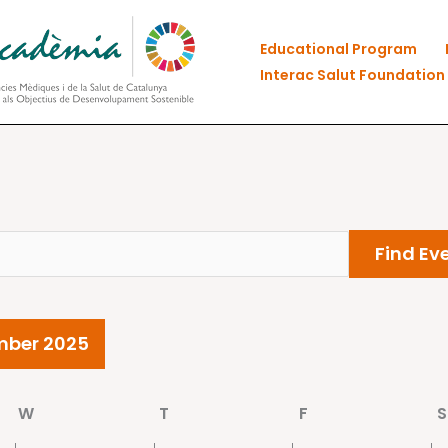
Educational Program
Interac Salut Foundation
Find Ev
mber 2025
W
Wednesday
T
Thursday
F
Friday
S