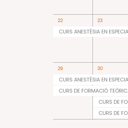
1
1
22
23
event,
event,
CURS ANESTÈSIA EN ESPECI
2
4
29
30
events,
events,
CURS ANESTÈSIA EN ESPECI
CURS DE FORMACIÓ TEÒRICA
CURS DE FO
CURS DE FO