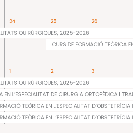
1
2
2
24
25
26
event,
events,
events,
ALITATS QUIRÚRGIQUES, 2025-2026
CURS DE FORMACIÓ TEÒRICA EN
4
4
4
1
2
3
events,
events,
events,
ALITATS QUIRÚRGIQUES, 2025-2026
 EN L’ESPECIALITAT DE CIRURGIA ORTOPÈDICA I T
RMACIÓ TEÒRICA EN L’ESPECIALITAT D’OBSTETRÍCIA I
RMACIÓ TEÒRICA EN L’ESPECIALITAT D’OBSTETRÍCIA 