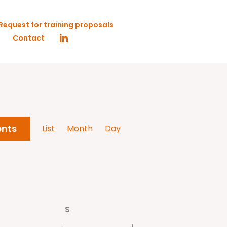
Request for training proposals
Contact
Event
ents
List
Month
Day
Views
Navigation
Saturday
S
Sunday