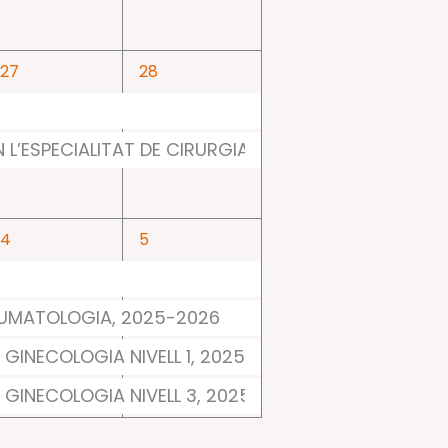
2
2
27
28
events,
events,
 L’ESPECIALITAT DE CIRURGIA ORTOPÈDICA I TRAU
4
4
4
5
events,
events,
RAUMATOLOGIA, 2025-2026
 GINECOLOGIA NIVELL 1, 2025-2026
I GINECOLOGIA NIVELL 3, 2025-2026