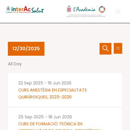
Skip
to
content
Events
Events
Event
12/30/2025
Day
for
Search
Views
Search
Select
30
and
Navig
All Day
date.
Dec
Views
2025
Navigation
22 Sep 2025
-
19 Jun 2026
CURS ANESTÈSIA EN ESPECIALITATS
QUIRÚRGIQUES, 2025-2026
25 Sep 2025
-
18 Jun 2026
CURS DE FORMACIÓ TEÒRICA EN