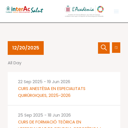
Skip
to
content
Events
Events
Event
12/20/2025
Day
for
Search
Views
Search
Select
20
and
Navig
All Day
date.
Dec
Views
2025
Navigation
22 Sep 2025
-
19 Jun 2026
CURS ANESTÈSIA EN ESPECIALITATS
QUIRÚRGIQUES, 2025-2026
25 Sep 2025
-
18 Jun 2026
CURS DE FORMACIÓ TEÒRICA EN