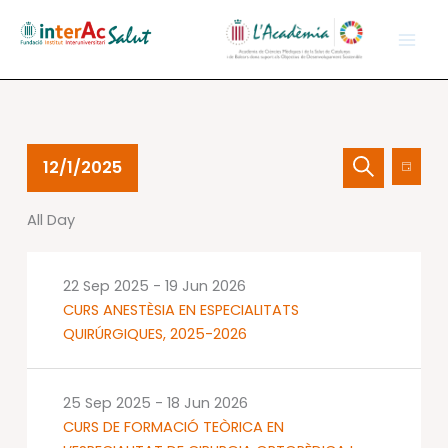
Skip
to
content
Events
Events
Event
12/1/2025
Day
for
Search
Views
Search
Select
01
and
Navig
All Day
date.
Dec
Views
2025
Navigation
22 Sep 2025
-
19 Jun 2026
CURS ANESTÈSIA EN ESPECIALITATS
QUIRÚRGIQUES, 2025-2026
25 Sep 2025
-
18 Jun 2026
CURS DE FORMACIÓ TEÒRICA EN