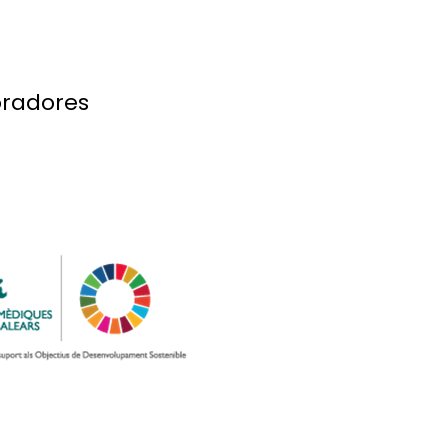
Europeu de l’especialitat
.
curs
oradores
ala Blanch (codirector/a)