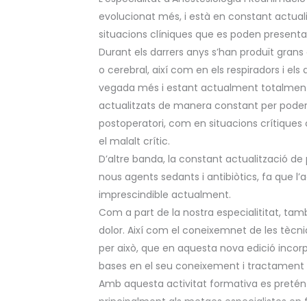
evolucionat més, i està en constant actualit
situacions clíniques que es poden presenta
Durant els darrers anys s’han produït grans
o cerebral, així com en els respiradors i el
vegada més i estant actualment totalment 
actualitzats de manera constant per poder 
postoperatori, com en situacions crítique
el malalt crític.
D’altre banda, la constant actualització de 
nous agents sedants i antibiòtics, fa que l’
imprescindible actualment.
Com a part de la nostra especialititat, tam
dolor. Així com el coneixemnet de les tèc
per això, que en aquesta nova edició incorp
bases en el seu coneixement i tractament
Amb aquesta activitat formativa es pretén o
principalment als metges especialistes en 