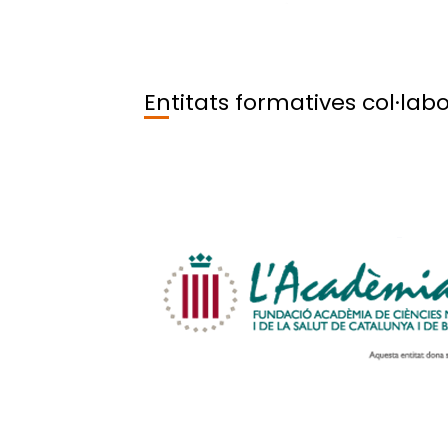
vulguin preparar-se per obtenir el Diploma 
(http://esahq.org/education/edaic/about)
Direcció i coordinació del 
Entitats formatives col·lab
Marta Costa Reverte (director/a), Xavier S