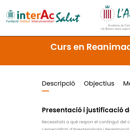
Skip
to
content
Curs en Reanimació
Descripció
Objectius
M
Presentació i justificació d
Necessitats a què respon el contingut del c
L’especialitat d’Anestesiologia i Reanima