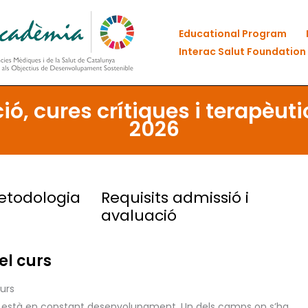
Educational Program
Interac Salut Foundation
, cures crítiques i terapèuti
2026
etodologia
Requisits admissió i
avaluació
el curs
urs
ció està en constant desenvolupament. Un dels camps on s’ha