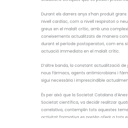
Durant els darrers anys s’han produït grans
nivell cardíac, com a nivell respiratori o ne
greus en el malalt crític, amb una comple
coneixements actualitzats de manera const
durant el període postoperatori, com ens s
actuació immediata en el malalt crític.
D’altre banda, la constant actualització de 
nous fàrmacs, agents antimicrobians i fàrm
sigui necessària i imprescindible actualmen
És per això que la Societat Catalana d’Ane
Societat científica, va decidir realitzar qua
correlativa, contemplin tots aquestes teme
activitat formativa es pretén oferir a tots
especialistes en formació.