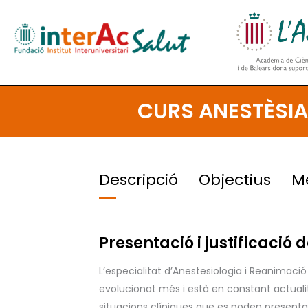
Skip
to
content
CURS ANESTÈSIA.
Descripció
Objectius
M
Presentació i justificació d
L’especialitat d’Anestesiologia i Reanimac
evolucionat més i està en constant actualit
situacions clíniques que es poden presenta