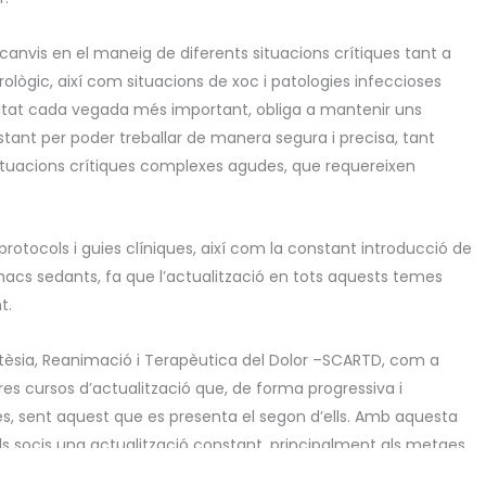
 canvis en el maneig de diferents situacions crítiques tant a
urològic, així com situacions de xoc i patologies infeccioses
xitat cada vegada més important, obliga a mantenir uns
ant per poder treballar de manera segura i precisa, tant
ituacions crítiques complexes agudes, que requereixen
protocols i guies clíniques, així com la constant introducció de
acs sedants, fa que l’actualització en tots aquests temes
t.
stèsia, Reanimació i Terapèutica del Dolor –SCARTD, com a
tres cursos d’actualització que, de forma progressiva i
s, sent aquest que es presenta el segon d’ells. Amb aquesta
 els socis una actualització constant, principalment als metges