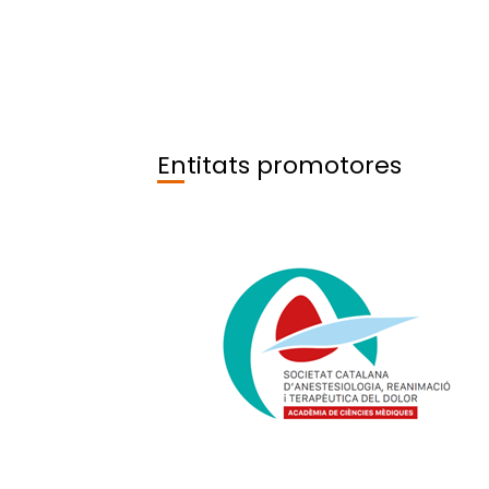
Com han estat detectades aquestes neces
Els continguts d’aquest curs responen a la 
formar-se i actualitzar-se contínuament d
Els temes tractats han estat curosament se
Entitats promotores
estan en consonància amb les necessitats d
com ara la European Society of Anesthesio
o la Sociedad Española de Anestesiología 
PROANES (https://www.medicapanamerican
Actualizacion-Profesional-en-Anestesiolo
Master.html), seguint els estàndards establ
Anaesthesiology (ETR Anaesthesiology, 2018
https://www.uems.eu/__data/assets/pdf_f
Requirements-Anaesthesiology.pdf. com a
http://www.cobatrice.org/Data/ModuleGe
estableix els estàndards comuns mínims nec