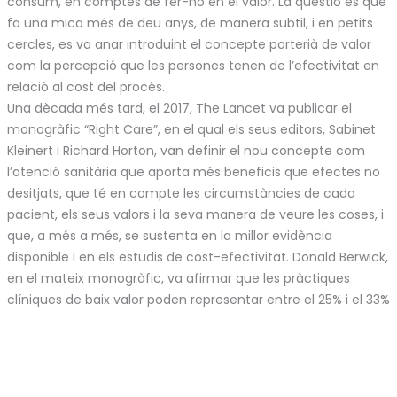
consum, en comptes de fer-ho en el valor. La qüestió és que
fa una mica més de deu anys, de manera subtil, i en petits
cercles, es va anar introduint el concepte porterià de valor
com la percepció que les persones tenen de l’efectivitat en
relació al cost del procés.
Una dècada més tard, el 2017, The Lancet va publicar el
monogràfic “Right Care”, en el qual els seus editors, Sabinet
Kleinert i Richard Horton, van definir el nou concepte com
l’atenció sanitària que aporta més beneficis que efectes no
desitjats, que té en compte les circumstàncies de cada
pacient, els seus valors i la seva manera de veure les coses, i
que, a més a més, se sustenta en la millor evidència
disponible i en els estudis de cost-efectivitat. Donald Berwick,
en el mateix monogràfic, va afirmar que les pràctiques
clíniques de baix valor poden representar entre el 25% i el 33%
de les despeses sanitàries de tots els països del món,
malbaratament que afecta de manera transversal a la
provisió pública i a la privada.
En aquest nou entorn que posa el focus en el valor de la